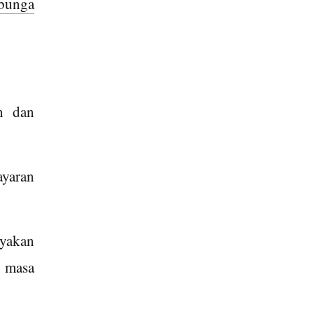
bunga
n dan
ayaran
ayakan
u masa