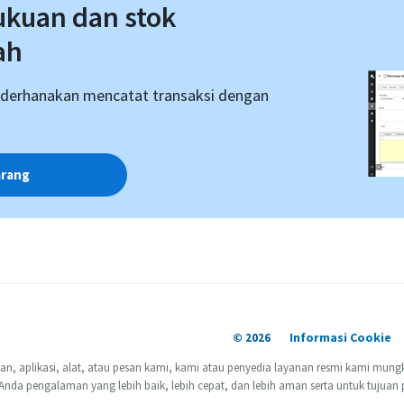
ukuan dan stok
ah
ederhanakan mencatat transaksi dengan
arang
Informasi Cookie
© 2026
nan, aplikasi, alat, atau pesan kami, kami atau penyedia layanan resmi kami mun
a pengalaman yang lebih baik, lebih cepat, dan lebih aman serta untuk tujuan p