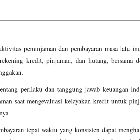
aktivitas peminjaman dan pembayaran masa lalu in
n rekening
kredit
,
pinjaman
, dan hutang, bersama 
unggakan.
entang perilaku dan tanggung jawab keuangan ind
man saat mengevaluasi kelayakan kredit untuk pin
nya.
embayaran tepat waktu yang konsisten dapat mengha